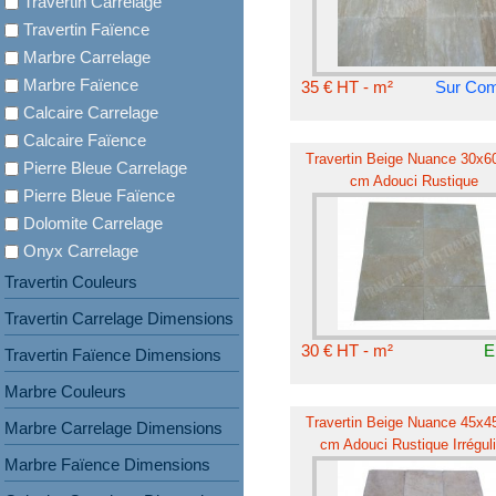
Travertin Carrelage
Travertin Faïence
Marbre Carrelage
Marbre Faïence
35 € HT - m²
Sur Co
Calcaire Carrelage
Calcaire Faïence
Travertin Beige Nuance 30x60
Pierre Bleue Carrelage
cm Adouci Rustique
Pierre Bleue Faïence
Dolomite Carrelage
Onyx Carrelage
Travertin Couleurs
Travertin Carrelage Dimensions
30 € HT - m²
E
Travertin Faïence Dimensions
Marbre Couleurs
Travertin Beige Nuance 45x45
Marbre Carrelage Dimensions
cm Adouci Rustique Irréguli
Marbre Faïence Dimensions