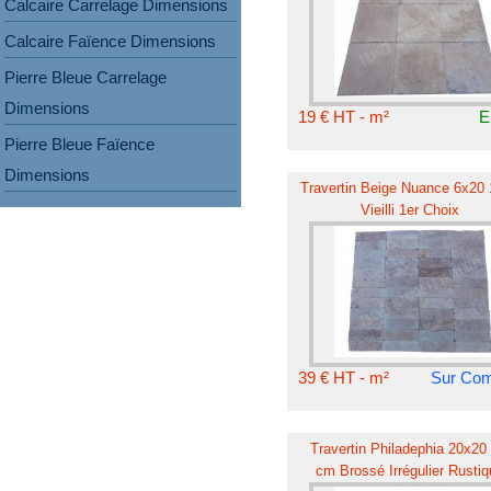
Calcaire Carrelage Dimensions
Calcaire Faïence Dimensions
Pierre Bleue Carrelage
Dimensions
19 € HT - m²
E
Pierre Bleue Faïence
Dimensions
Travertin Beige Nuance 6x20
Vieilli 1er Choix
39 € HT - m²
Sur Co
Travertin Philadephia 20x20 
cm Brossé Irrégulier Rusti